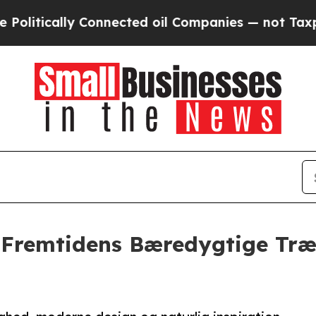
onnected oil Companies — not Taxpayers — the Ch
 Fremtidens Bæredygtige Træh