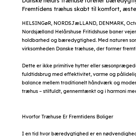
Danske helårs træhuse forener bæredygtig
Fremtidens træhus skabt til komfort, æsteti
HELSINGøR, NORDSJæLLAND, DENMARK, Octob
Nordsjælland Helårshuse Fritidshuse baner vejen
holdbarhed og bæredygtighed. Med naturen so
virksomheden Danske træhuse, der former fremtid
Dette er ikke primitive hytter eller sæsonpræged
fuldtidsbrug med effektivitet, varme og pålideli
balance mellem traditionelt håndværk og mode
træhus – stilfuldt, gennemtænkt og i harmoni me
Hvorfor Træhuse Er Fremtidens Boliger
I en tid hvor bæredygtighed er en nødvendighed,