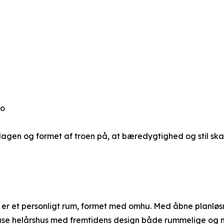
ro
erdagen og formet af troen på, at bæredygtighed og stil ska
er et personligt rum, formet med omhu. Med åbne planløsn
use helårshus med fremtidens design både rummelige og 