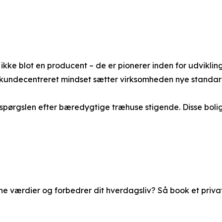
ikke blot en producent – de er pionerer inden for udvikl
t kundecentreret mindset sætter virksomheden nye standar
rspørgslen efter bæredygtige træhuse stigende. Disse boli
 dine værdier og forbedrer dit hverdagsliv? Så book et priv