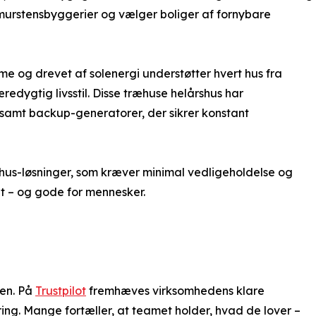
murstensbyggerier og vælger boliger af fornybare
me og drevet af solenergi understøtter hvert hus fra
edygtig livsstil. Disse træhuse helårshus har
, samt backup-generatorer, der sikrer konstant
hus-løsninger, som kræver minimal vedligeholdelse og
et – og gode for mennesker.
sen. På
Trustpilot
fremhæves virksomhedens klare
ring. Mange fortæller, at teamet holder, hvad de lover –