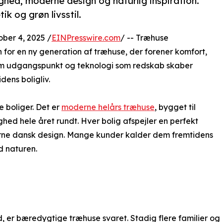
hed, moderne design og naturlig inspiration.
k og grøn livsstil.
er 4, 2025 /
EINPresswire.com
/ -- Træhuse
 for en ny generation af træhuse, der forener komfort,
m udgangspunkt og teknologi som redskab skaber
ens boligliv.
e boliger. Det er
moderne helårs træhuse
, bygget til
ghed hele året rundt. Hver bolig afspejler en perfekt
rne dansk design. Mange kunder kalder dem fremtidens
d naturen.
 er bæredygtige træhuse svaret. Stadig flere familier og